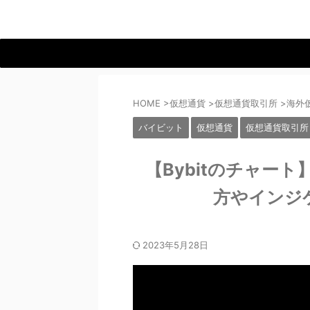
HOME
>
仮想通貨
>
仮想通貨取引所
>
海外
バイビット
仮想通貨
仮想通貨取引所
【Bybitのチャー
方やインジ
2023年5月28日