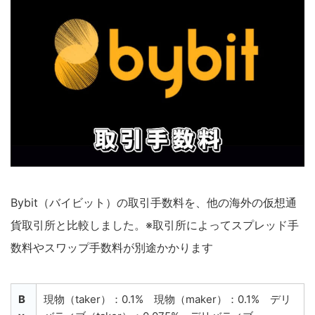
Bybit（バイビット）の取引手数料を、他の海外の仮想通
貨取引所と比較しました。※取引所によってスプレッド手
数料やスワップ手数料が別途かかります
B
現物（taker）：0.1% 現物（maker）：0.1% デリ