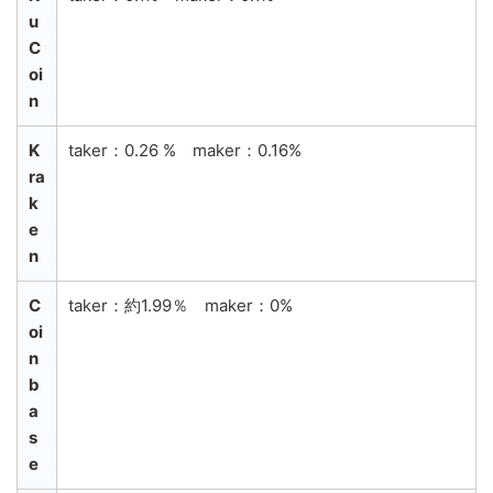
u
C
oi
n
K
taker：0.26 % maker：0.16%
ra
k
e
n
C
taker：約1.99％ maker：0%
oi
n
b
a
s
e